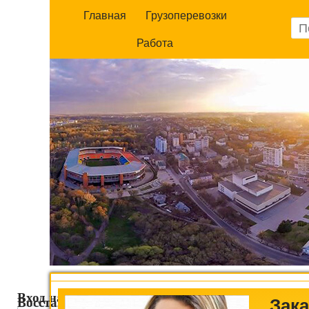
Главная
Грузоперевозки
Работа
Вход на сайт
Восстановление пароля
Зака