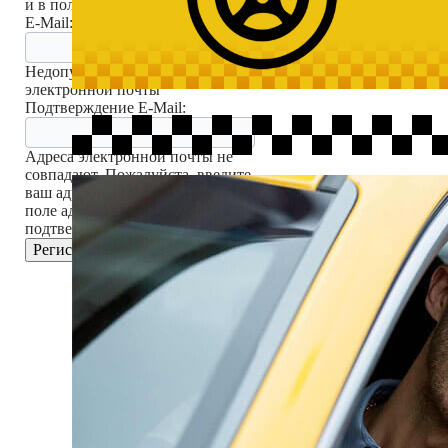
и в поле подтверждения.
E-Mail:
Недопустимый адрес
электронной почты
Подтверждение E-Mail:
Адреса электронной почты не
совпадают. Пожалуйста, введите
ваш адрес электронной почты в
поле адреса и в поле
подтверждения.
Регистрация