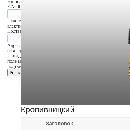
и в поле подтверждения.
E-Mail:
Недопустимый адрес
электронной почты
Подтверждение E-Mail:
Адреса электронной почты не
совпадают. Пожалуйста, введите
ваш адрес электронной почты в
поле адреса и в поле
подтверждения.
Регистрация
Кропивницкий
Заголовок